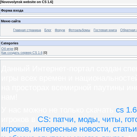
[
Novovolynsk website on СS 1.6
]
Форма входа
Меню сайта
Главная страница
Блог
Форум
Фотоальбомы
Гостевая книга
Обратная 
Categories
Об игре
[0]
Как создать сервер CS 1.6
[0]
Данный Интернет-портал создан сп
игры всех времен и национальносте
на просторах всемирной паутины ин
нам!
У нас можно не только скачать
cs 1.6
игроков в
CS: патчи, моды, читы, го
игроков, интересные новости, стать