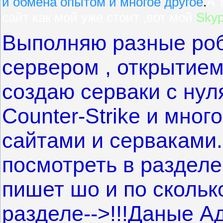
и обмена опытом и многое другое
.
А 
cайт как мой уже стоит ,вот мой
Skyp
Выполняю разные роб
сервером , открытием
создаю серваки с нул
Counter-Strike и мног
сайтами и серваками
посмотреть в разделе-
пишет шо и по скольк
разделе-->!!!Даные Ад